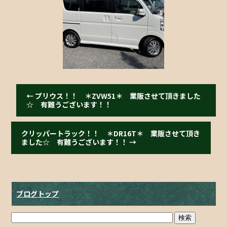
b
o
o
k
←
プリウス！！ ＊ZVW51＊ 業販させて頂きました
☆ 有難うございます！！
クリッパートラック！！ ＊DR16T＊ 業販させて頂き
ました☆ 有難うございます！！
→
ブログトップ