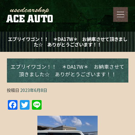
エブリイワゴン！！ ＊DA17W＊ お納車させて頂きまし
た☆ ありがとうございます！！
エブリイワゴン！！ ＊DA17W＊ お納車させて
頂きました☆ ありがとうございます！！
投稿日
2023年6月8日
F
T
Li
a
w
n
c
itt
e
e
er