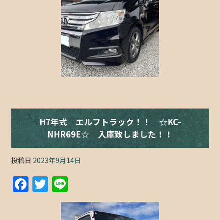
e
er
b
o
o
k
H7年式 エルフトラック！！ ☆KC-
NHR69E☆ 入庫致しました！！
投稿日
2023年9月14日
F
T
Li
a
w
n
c
itt
e