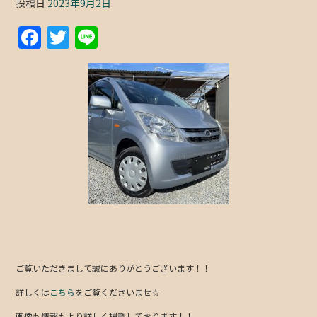
投稿日
2023年9月2日
F
T
Li
a
w
n
c
itt
e
e
er
b
o
o
k
ご覧いただきまして誠にありがとうございます！！
詳しくは
こちら
をご覧くださいませ☆
画像も情報もより詳しく掲載しております！！