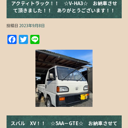
アクティトラック！！ ☆V-HA3☆ お納車させ
て頂きました！！ ありがとうございます！！
投稿日
2023年9月8日
F
T
Li
a
w
n
c
itt
e
e
er
b
o
o
k
スバル XV！！ ☆5AA－GTE☆ お納車させて