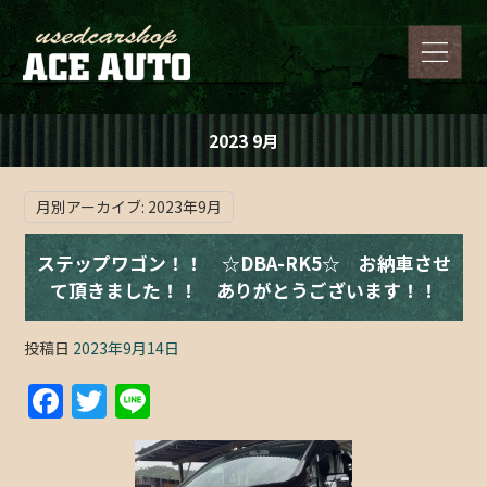
2023 9月
月別アーカイブ:
2023年9月
ステップワゴン！！ ☆DBA-RK5☆ お納車させ
て頂きました！！ ありがとうございます！！
投稿日
2023年9月14日
F
T
Li
a
w
n
c
itt
e