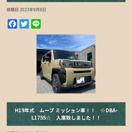
投稿日
2023年9月8日
F
T
Li
a
w
n
c
itt
e
e
er
b
o
o
k
H19年式 ムーブ ミッション車！！ ☆DBA-
L175S☆ 入庫致しました！！