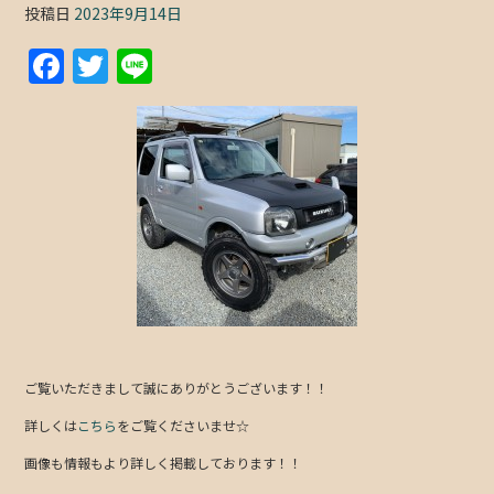
投稿日
2023年9月14日
F
T
Li
a
w
n
c
itt
e
e
er
b
o
o
k
ご覧いただきまして誠にありがとうございます！！
詳しくは
こちら
をご覧くださいませ☆
画像も情報もより詳しく掲載しております！！