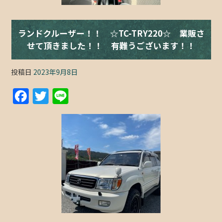
ランドクルーザー！！ ☆TC-TRY220☆ 業販さ
せて頂きました！！ 有難うございます！！
投稿日
2023年9月8日
F
T
Li
a
w
n
c
itt
e
e
er
b
o
o
k