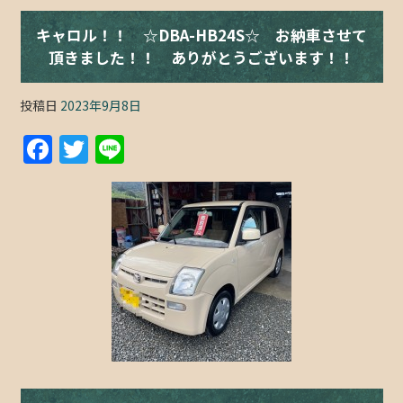
キャロル！！ ☆DBA-HB24S☆ お納車させて
頂きました！！ ありがとうございます！！
投稿日
2023年9月8日
F
T
Li
a
w
n
c
itt
e
e
er
b
o
o
k