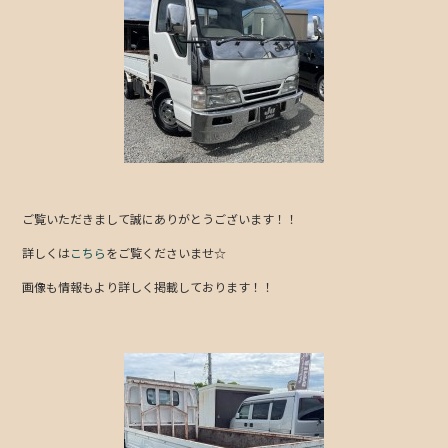
e
er
b
o
o
k
ご覧いただきまして誠にありがとうございます！！
詳しくは
こちら
をご覧くださいませ☆
画像も情報もより詳しく掲載しております！！