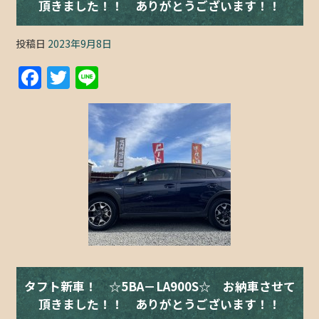
頂きました！！ ありがとうございます！！
投稿日
2023年9月8日
F
T
Li
a
w
n
c
itt
e
e
er
b
o
o
k
タフト新車！ ☆5BA－LA900S☆ お納車させて
頂きました！！ ありがとうございます！！