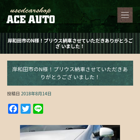
岸和田市のN様！プリウス納車させていただきありがとうご
ざ いました！
岸和田市のN様！プリウス納車させていただきあ
りがとうござ いました！
投稿日
2018年8月14日
F
T
Li
a
w
n
c
itt
e
e
er