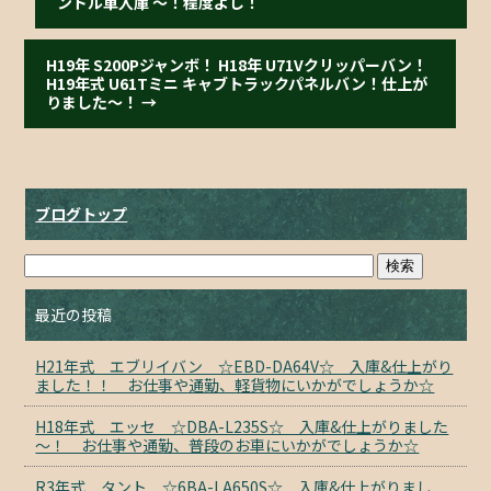
ンドル車入庫 〜！程度よし！
H19年 S200Pジャンボ！ H18年 U71Vクリッパーバン！
H19年式 U61Tミニ キャブトラックパネルバン！仕上が
りました〜！
→
ブログトップ
最近の投稿
H21年式 エブリイバン ☆EBD-DA64V☆ 入庫&仕上がり
ました！！ お仕事や通勤、軽貨物にいかがでしょうか☆
H18年式 エッセ ☆DBA-L235S☆ 入庫&仕上がりました
～！ お仕事や通勤、普段のお車にいかがでしょうか☆
R3年式 タント ☆6BA-LA650S☆ 入庫&仕上がりまし