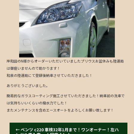
b
o
o
k
岸和田のN様からオーダーいただいていましたプリウスお盆休みも陸運局
は御座いませんので助かります！
和泉の陸運局にて登録後納車させていただきました！
ありがとうございました。
簡易的なガラスコーティング施工させていただきました！納車前の洗車で
は気持ちいいくらいの撥水力でした！
またメンテナンスを含めエースオートをよろしくお願い致します！
←
ベンツ c220 車検32年1月まで！ワンオーナー！左ハ