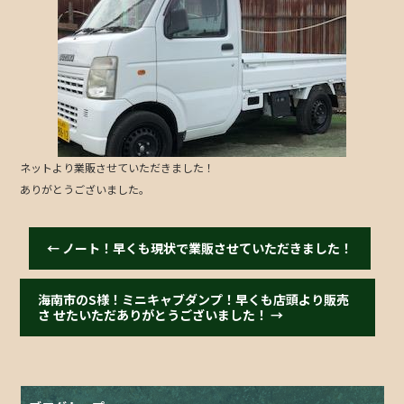
b
o
o
k
ネットより業販させていただきました！
ありがとうございました。
←
ノート！早くも現状で業販させていただきました！
海南市のS様！ミニキャブダンプ！早くも店頭より販売
さ せたいただありがとうございました！
→