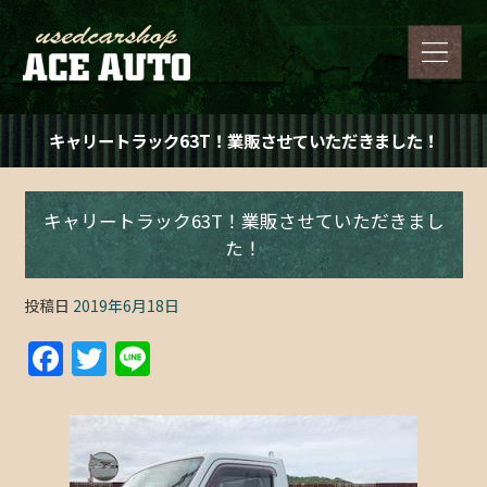
キャリートラック63T！業販させていただきました！
キャリートラック63T！業販させていただきまし
た！
投稿日
2019年6月18日
F
T
Li
a
w
n
c
itt
e
e
er