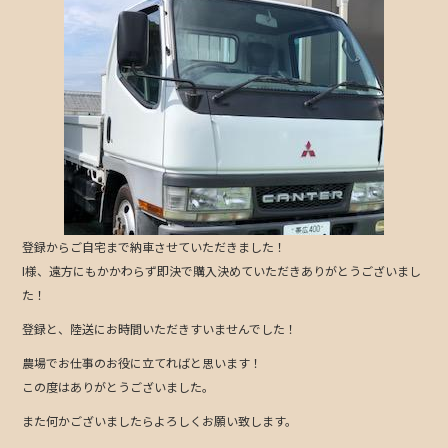
c
itt
e
e
er
b
o
o
k
登録からご自宅まで納車させていただきました！
I様、遠方にもかかわらず即決で購入決めていただきありがとうございまし
た！
登録と、陸送にお時間いただきすいませんでした！
農場でお仕事のお役に立てればと思います！
この度はありがとうございました。
また何かございましたらよろしくお願い致します。