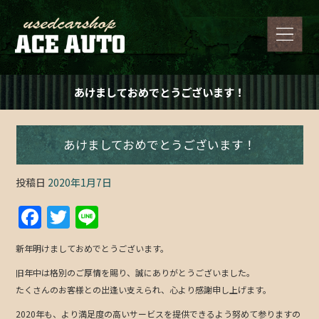
あけましておめでとうございます！
あけましておめでとうございます！
投稿日
2020年1月7日
F
T
Li
a
w
n
新年明けましておめでとうございます。
c
itt
e
旧年中は格別のご厚情を賜り、誠にありがとうございました。
e
er
たくさんのお客様との出逢い支えられ、心より感謝申し上げます。
b
2020年も、より満足度の高いサービスを提供できるよう努めて参りますの