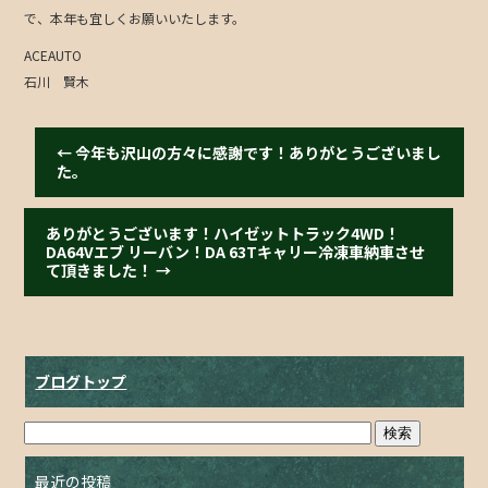
o
で、本年も宜しくお願いいたします。
o
ACEAUTO
k
石川 賢木
←
今年も沢山の方々に感謝です！ありがとうございまし
た。
ありがとうございます！ハイゼットトラック4WD！
DA64Vエブ リーバン！DA 63Tキャリー冷凍車納車させ
て頂きました！
→
ブログトップ
最近の投稿