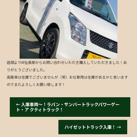
b
o
o
k
店頭よりM社長様からお問い合わせいただき購入していただきました！あ
りがとうございました。
高級車は在庫でございませんが（笑）お仕事用は在庫があるかと思います
のでまたよろしくお願い致します！
←
入庫車両〜！ラパン・サンバートラックパワーゲー
ト・ア クティトラック！
ハイゼットトラック入庫！
→