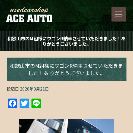
和歌山市のM組様にワゴンR納車させていただきました！あ
りがとうございました。
和歌山市のM組様にワゴンR納車させていただきま
した！あ りがとうございました。
投稿日
2020年3月21日
F
T
Li
a
w
n
c
itt
e
e
er