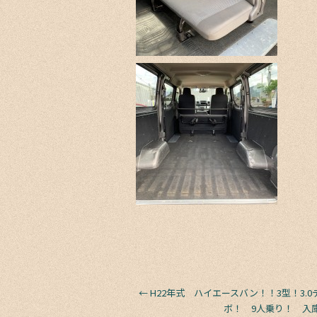
←
H22年式 ハイエースバン！！3型！3.
ボ！ 9人乗り！ 入