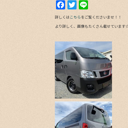
F
T
Li
a
w
n
詳しくは
こちら
をご覧くださいませ！！
c
itt
e
より詳しく、画像もたくさん載せています
e
er
b
o
o
k