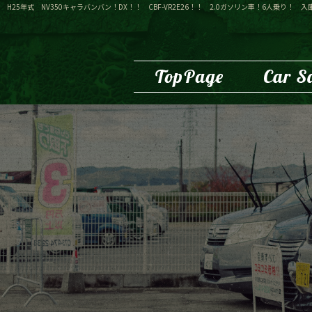
H25年式 NV350キャラバンバン！DX！！ CBF-VR2E26！！ 2.0ガソリン車！6人乗り！ 入庫