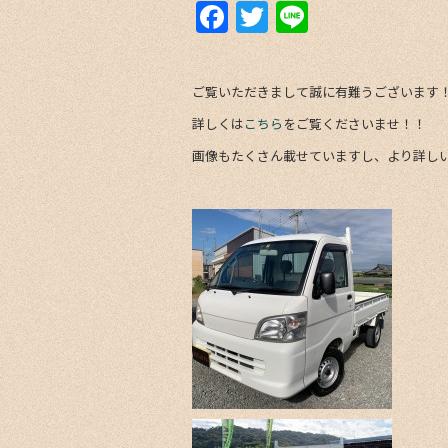
F
T
Li
a
w
n
c
itt
e
ご覧いただきまして誠に有難うございます
e
er
詳しくは
こちら
をご覧くださいませ！！
b
画像もたくさん載せていますし、より詳し
o
o
k