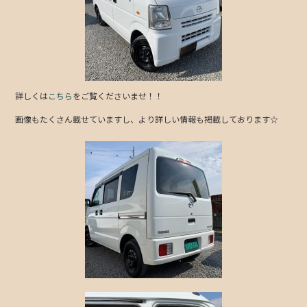
b
o
o
k
詳しくは
こちら
をご覧くださいませ！！
画像もたくさん載せていますし、より詳しい情報も掲載しております☆