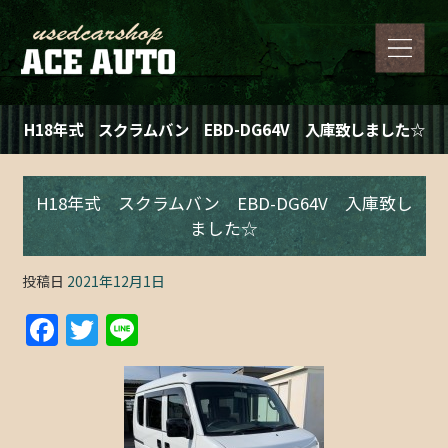
H18年式 スクラムバン EBD-DG64V 入庫致しました☆
H18年式 スクラムバン EBD-DG64V 入庫致し
ました☆
投稿日
2021年12月1日
F
T
Li
a
w
n
c
itt
e
e
er