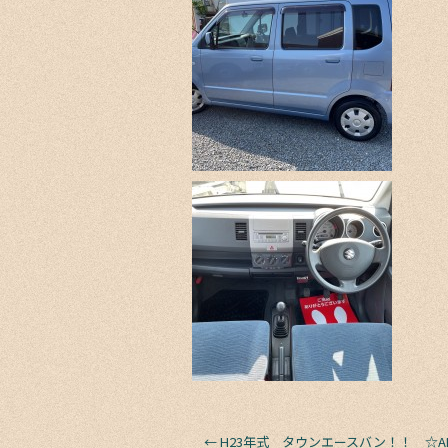
←
H23年式 タウンエースバン！！ ☆AB