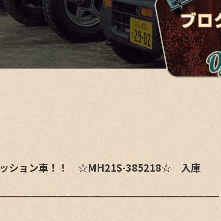
ッション車！！ ☆MH21S-385218☆ 入庫