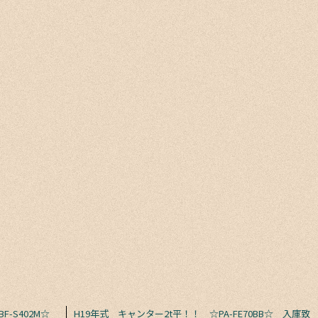
F-S402M☆
H19年式 キャンター2t平！！ ☆PA-FE70BB☆ 入庫致