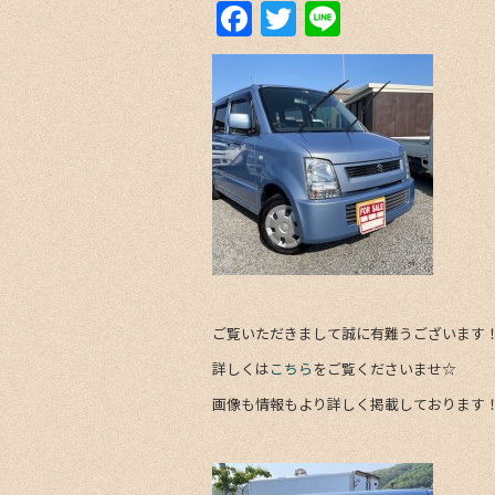
F
T
Li
a
w
n
c
itt
e
e
er
b
o
o
k
ご覧いただきまして誠に有難うございます
詳しくは
こちら
をご覧くださいませ☆
画像も情報もより詳しく掲載しております