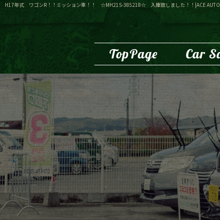
H17年式 ワゴンR！！ミッション車！！ ☆MH21S-385218☆ 入庫致しました！！|ACE AUTO