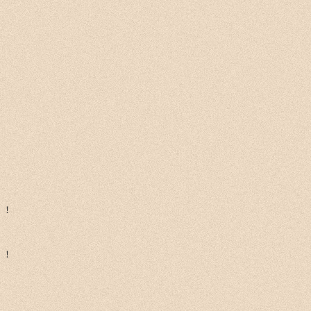
！！
！！