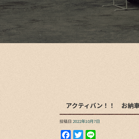
アクティバン！！ お納
投稿日
2022年10月7日
F
T
Li