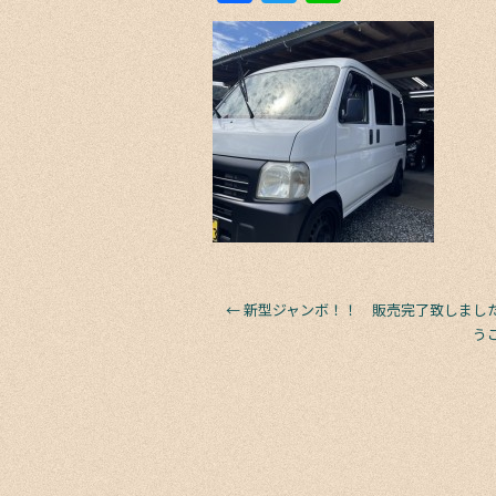
a
w
n
c
itt
e
e
er
b
o
o
k
←
新型ジャンボ！！ 販売完了致しまし
う