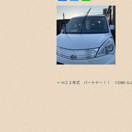
a
w
n
c
itt
e
e
er
b
o
o
k
←
H２２年式 パートナー！！ ☆DBE-G