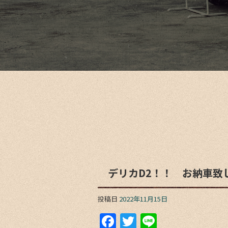
デリカD2！！ お納車致
投稿日
2022年11月15日
F
T
Li