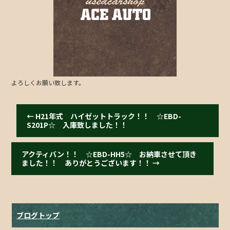
o
o
k
よろしくお願い致します。
←
H21年式 ハイゼットトラック！！ ☆EBD-
S201P☆ 入庫致しました！！
アクティバン！！ ☆EBD-HH5☆ お納車させて頂き
ました！！ ありがとうございます！！
→
ブログトップ