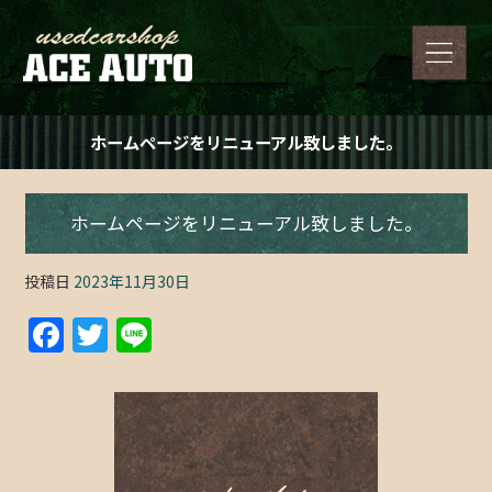
ホームページをリニューアル致しました。
ホームページをリニューアル致しました。
投稿日
2023年11月30日
F
T
Li
a
w
n
c
itt
e
e
er
b