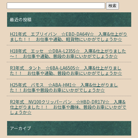
最近の投稿
H21年式 エブリイバン ☆EBD-DA64V☆ 入庫&仕上がり
ました！！ お仕事や通勤、軽貨物にいかがでしょうか☆
H18年式 エッセ ☆DBA-L235S☆ 入庫&仕上がりました
～！ お仕事や通勤、普段のお車にいかがでしょうか☆
R3年式 タント ☆6BA-LA650S☆ 入庫&仕上がりまし
た！！ お仕事や通勤、普段のお車にいかがでしょうか☆
H25年式 バモス ☆ABA-HM1☆ 入庫&仕上がりまし
た！！お仕事や普段のお車にいかがでしょうか☆
R2年式 NV100クリッパーバン ☆HBD-DR17V☆ 入庫&
仕上がりました！！ お仕事や趣味、普段のお車にいかがで
しょうか☆
アーカイブ