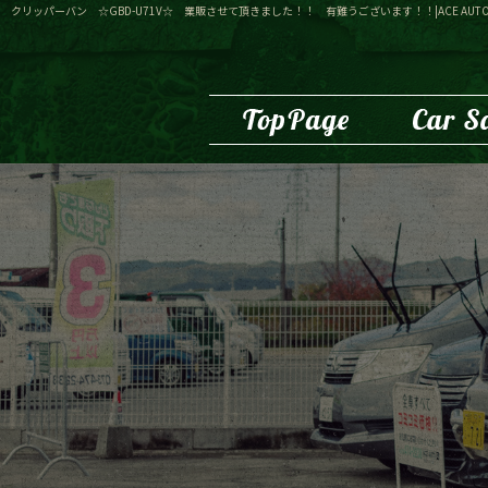
クリッパーバン ☆GBD-U71V☆ 業販させて頂きました！！ 有難うございます！！|ACE AUT