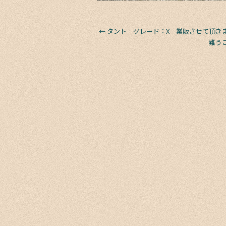
←
タント グレード：X 業販させて頂き
難う