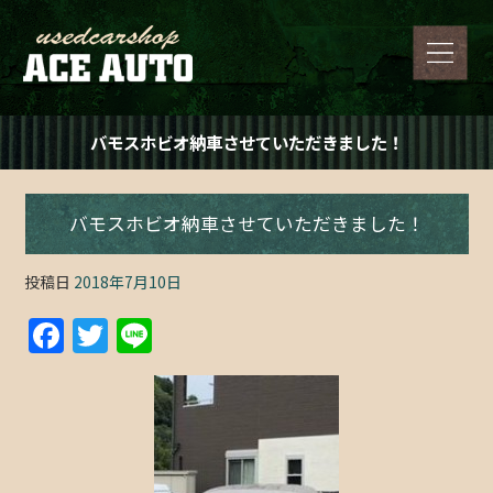
バモスホビオ納車させていただきました！
バモスホビオ納車させていただきました！
投稿日
2018年7月10日
F
T
Li
a
w
n
c
itt
e
e
er
b