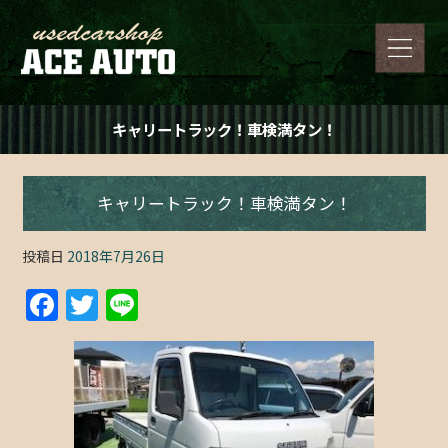
キャリートラック！車検満タン！
キャリートラック！車検満タン！
投稿日
2018年7月26日
F
T
Li
a
w
n
c
itt
e
e
er
b