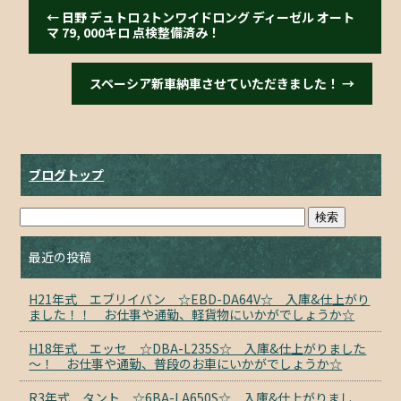
←
日野 デュトロ 2トンワイドロング ディーゼル オート
マ 79, 000キロ 点検整備済み！
スペーシア新車納車させていただきました！
→
ブログトップ
最近の投稿
H21年式 エブリイバン ☆EBD-DA64V☆ 入庫&仕上がり
ました！！ お仕事や通勤、軽貨物にいかがでしょうか☆
H18年式 エッセ ☆DBA-L235S☆ 入庫&仕上がりました
～！ お仕事や通勤、普段のお車にいかがでしょうか☆
R3年式 タント ☆6BA-LA650S☆ 入庫&仕上がりまし