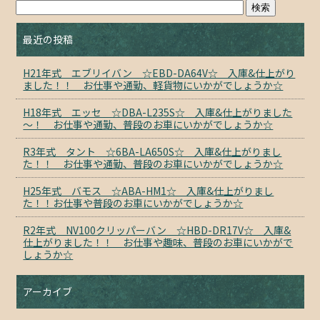
最近の投稿
H21年式 エブリイバン ☆EBD-DA64V☆ 入庫&仕上がり
ました！！ お仕事や通勤、軽貨物にいかがでしょうか☆
H18年式 エッセ ☆DBA-L235S☆ 入庫&仕上がりました
～！ お仕事や通勤、普段のお車にいかがでしょうか☆
R3年式 タント ☆6BA-LA650S☆ 入庫&仕上がりまし
た！！ お仕事や通勤、普段のお車にいかがでしょうか☆
H25年式 バモス ☆ABA-HM1☆ 入庫&仕上がりまし
た！！お仕事や普段のお車にいかがでしょうか☆
R2年式 NV100クリッパーバン ☆HBD-DR17V☆ 入庫&
仕上がりました！！ お仕事や趣味、普段のお車にいかがで
しょうか☆
アーカイブ