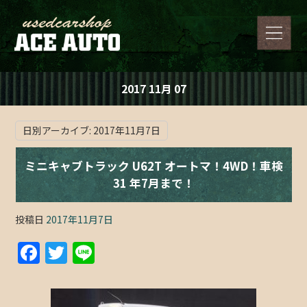
2017 11月 07
日別アーカイブ:
2017年11月7日
ミニキャブトラック U62T オートマ！4WD！車検
31 年7月まで！
投稿日
2017年11月7日
F
T
Li
a
w
n
c
itt
e