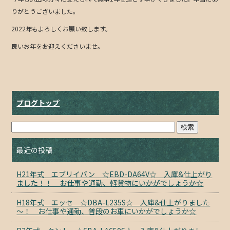
b
りがとうございました。
o
2022年もよろしくお願い致します。
o
良いお年をお迎えくださいませ。
k
ブログトップ
最近の投稿
H21年式 エブリイバン ☆EBD-DA64V☆ 入庫&仕上がり
ました！！ お仕事や通勤、軽貨物にいかがでしょうか☆
H18年式 エッセ ☆DBA-L235S☆ 入庫&仕上がりました
～！ お仕事や通勤、普段のお車にいかがでしょうか☆