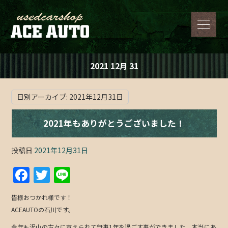
2021 12月 31
日別アーカイブ:
2021年12月31日
2021年もありがとうございました！
投稿日
2021年12月31日
F
T
Li
a
w
n
皆様おつかれ様です！
c
itt
e
ACEAUTOの石川です。
e
er
今年も沢山の方々に支えられて無事1年を過ごす事ができました。本当にあ