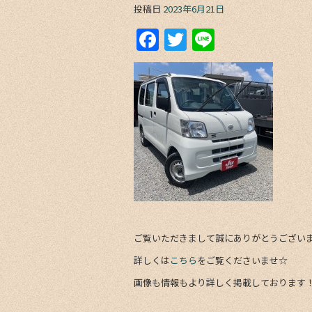
投稿日
2023年6月21日
F
T
Li
a
w
n
c
itt
e
e
er
b
o
o
k
ご覧いただきまして誠にありがとうござい
詳しくは
こちら
をご覧くださいませ☆
画像も情報もより詳しく掲載しております