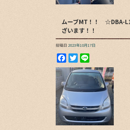
ムーブMT！！ ☆DBA-
ざいます！！
投稿日
2023年10月17日
F
T
Li
a
w
n
c
itt
e
e
er
b
o
o
k