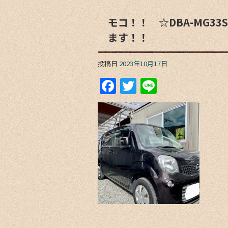
モコ！！ ☆DBA-MG
ます！！
投稿日
2023年10月17日
F
T
Li
a
w
n
c
itt
e
e
er
b
o
o
k