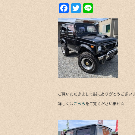
F
T
Li
a
w
n
c
itt
e
e
er
b
o
o
k
ご覧いただきまして誠にありがとうござい
詳しくは
こちら
をご覧くださいませ☆