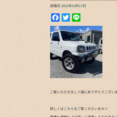
投稿日
2023年10月17日
F
T
Li
a
w
n
c
itt
e
e
er
b
o
o
k
ご覧いただきまして誠にありがとうござい
詳しくは
こちら
をご覧くださいませ☆
画像も情報もより詳しく掲載しております