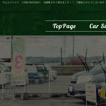
ヴェルファイア ☆DBA-ANH20W☆ お納車させて頂きました！！ O様ありがとうございます！！|