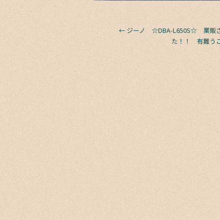
←
ジーノ ☆DBA-L650S☆ 業
た！！ 有難う