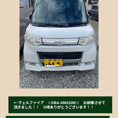
b
o
o
k
←
ヴェルファイア ☆DBA-ANH20W☆ お納車させて
頂きました！！ O様ありがとうございます！！