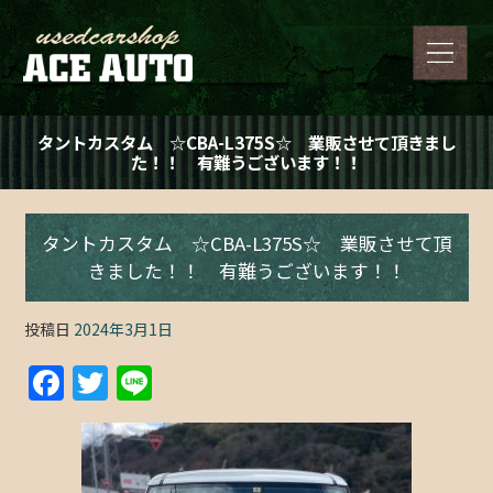
タントカスタム ☆CBA-L375S☆ 業販させて頂きまし
た！！ 有難うございます！！
タントカスタム ☆CBA-L375S☆ 業販させて頂
きました！！ 有難うございます！！
投稿日
2024年3月1日
F
T
Li
a
w
n
c
itt
e
e
er